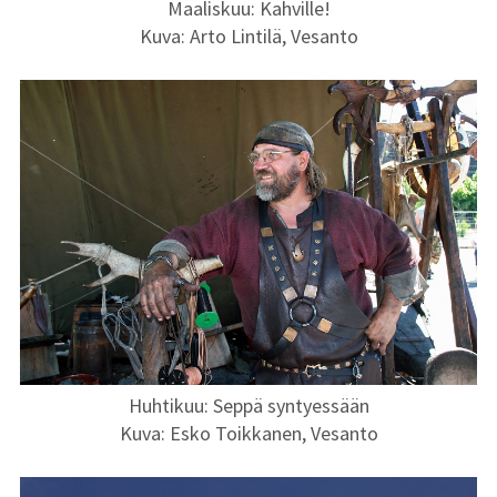
Maaliskuu: Kahville!
kuvat
Kuva: Arto Lintilä, Vesanto
Vuoden 2012
kuvat
Vuoden 2011
kuvat
Vuoden 2010
kuvat
Kuvaaminen
Kuvaajaprofiilit
Huhtikuu: Seppä syntyessään
Galleriat
Kuva: Esko Toikkanen, Vesanto
Linkit