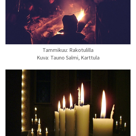
Vuoden 2025
kuvat
Vuoden 2024
kuvat
Tammikuu: Rakotulilla
Vuoden 2023
Kuva: Tauno Salmi, Karttula
kuvat
Vuoden 2022
kuvat
Vuoden 2021
kuvat
Vuoden 2020
kuvat