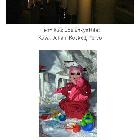
Vuoden 2019
kuvat
Vuoden 2018
Helmikuu: Joulunkynttilät
kuvat
Kuva: Juhani Koskell, Tervo
Vuoden 2017
kuvat
Vuoden 2016
kuvat
Vuoden 2015
kuvat
Vuoden 2014
kuvat
Vuoden 2013