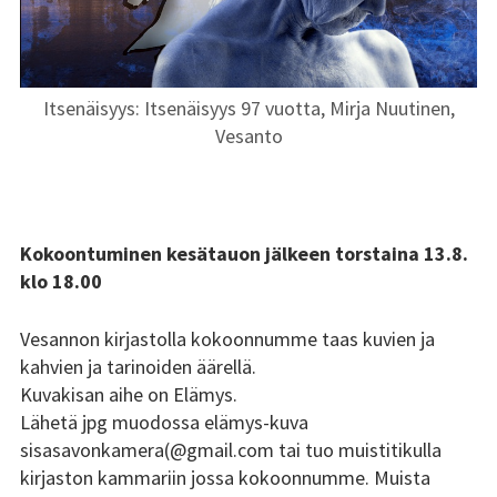
Itsenäisyys: Itsenäisyys 97 vuotta, Mirja Nuutinen,
Vesanto
SIVUPALKKI
Kokoontuminen kesätauon jälkeen torstaina 13.8.
klo 18.00
Vesannon kirjastolla kokoonnumme taas kuvien ja
kahvien ja tarinoiden äärellä.
Kuvakisan aihe on Elämys.
Lähetä jpg muodossa elämys-kuva
sisasavonkamera(@gmail.com tai tuo muistitikulla
kirjaston kammariin jossa kokoonnumme. Muista