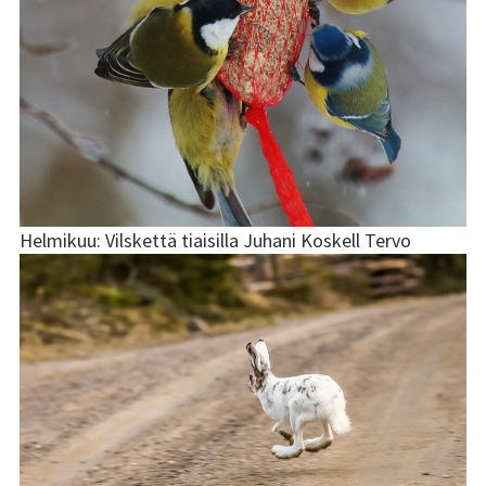
kuvat
Vuoden 2012
kuvat
Vuoden 2011
kuvat
Vuoden 2010
Helmikuu: Vilskettä tiaisilla Juhani Koskell Tervo
kuvat
Kuvaaminen
Kuvaajaprofiilit
Galleriat
Linkit