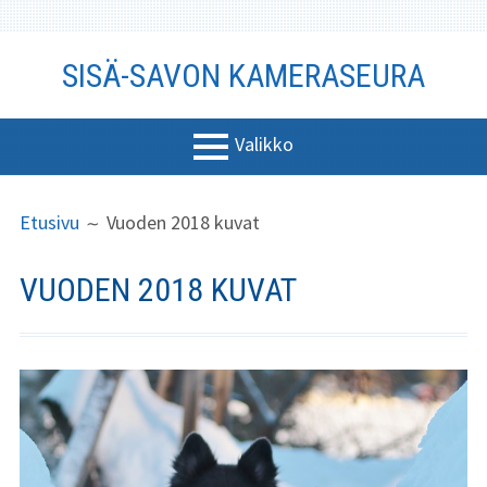
Siirry
SISÄ-SAVON KAMERASEURA
sisältöön
Valikko
ENSISIJAINEN
MURUPOLKU
Yhdistys
Etusivu
Vuoden 2018 kuvat
VALIKKO
Johtokunta
VUODEN 2018 KUVAT
Liity jäseneksi
Säännöt
Kuukauden kuva
Vuoden 2026
kuvat