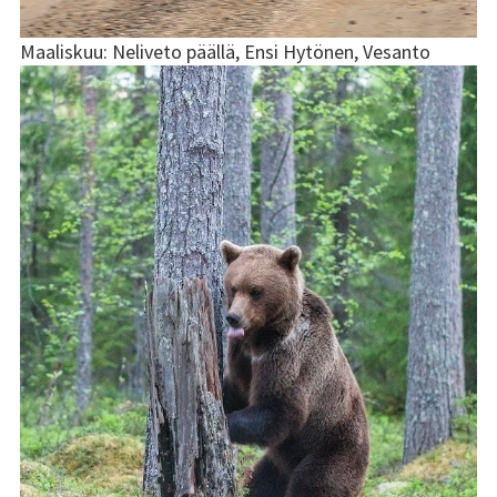
Historiaa
Maaliskuu: Neliveto päällä, Ensi Hytönen, Vesanto
Tulostushinnat