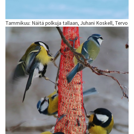
Vuoden 2019
kuvat
Tammikuu: Näitä polkuja tallaan, Juhani Koskell, Tervo
Vuoden 2018
kuvat
Vuoden 2017
kuvat
Vuoden 2016
kuvat
Vuoden 2015
kuvat
Vuoden 2014
kuvat
Vuoden 2013