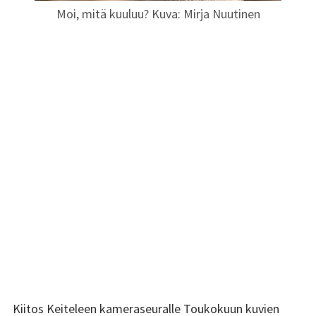
Moi, mitä kuuluu? Kuva: Mirja Nuutinen
SIVUPALKKI
Kiitos Keiteleen kameraseuralle Toukokuun kuvien