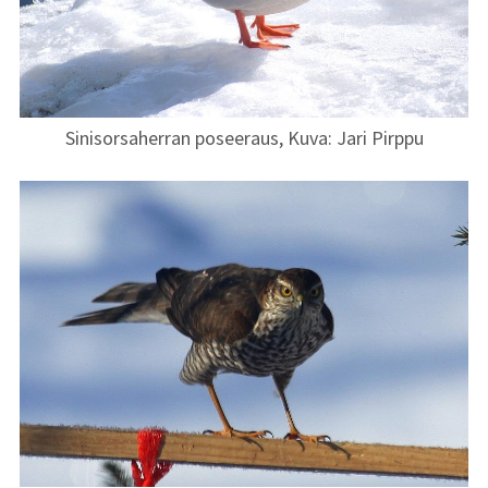
kuvat
Vuoden 2012
kuvat
Sinisorsaherran poseeraus, Kuva: Jari Pirppu
Vuoden 2011
kuvat
Vuoden 2010
kuvat
Kuvaaminen
Kuvaajaprofiilit
Galleriat
Linkit