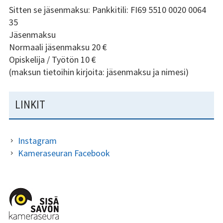
Sitten se jäsenmaksu: Pankkitili: FI69 5510 0020 0064
35
Jäsenmaksu
Normaali jäsenmaksu 20 €
Opiskelija / Työtön 10 €
(maksun tietoihin kirjoita: jäsenmaksu ja nimesi)
LINKIT
Instagram
Kameraseuran Facebook
ALAPALKIN
SIVUPALKKI