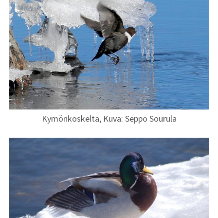
Vuoden 2019
kuvat
Vuoden 2018
kuvat
Vuoden 2017
kuvat
Vuoden 2016
Kymönkoskelta, Kuva: Seppo Sourula
kuvat
Vuoden 2015
kuvat
Vuoden 2014
kuvat
Vuoden 2013