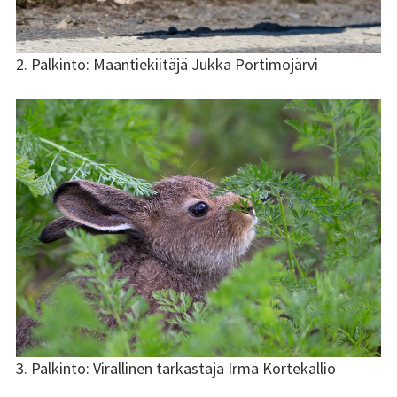
2. Palkinto: Maantiekiitäjä Jukka Portimojärvi
3. Palkinto: Virallinen tarkastaja Irma Kortekallio