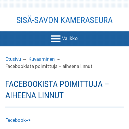
Siirry
SISÄ-SAVON KAMERASEURA
sisältöön
Valikko
ENSISIJAINEN
MURUPOLKU
Yhdistys
Etusivu
Kuvaaminen
VALIKKO
Facebookista poimittuja – aiheena linnut
Johtokunta
Liity jäseneksi
FACEBOOKISTA POIMITTUJA –
Säännöt
AIHEENA LINNUT
Kuukauden kuva
Vuoden 2026
Facebook–>
kuvat