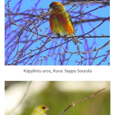
Käpylintu uros, Kuva: Seppo Sourula