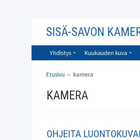
Siirry
SISÄ-SAVON KAME
sisältöön
ENSISIJAINEN
Yhdistys
Kuukauden kuva
VALIKKO
MURUPOLKU
Etusivu
kamera
KAMERA
OHJEITA LUONTOKUVA