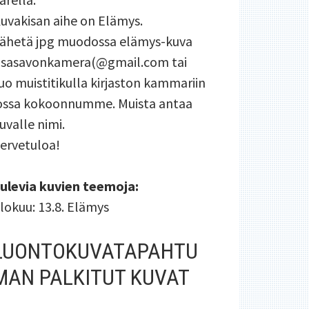
uvakisan aihe on Elämys.
ähetä jpg muodossa elämys-kuva
isasavonkamera(@gmail.com tai
uo muistitikulla kirjaston kammariin
ossa kokoonnumme. Muista antaa
uvalle nimi.
ervetuloa!
ulevia kuvien teemoja:
lokuu: 13.8. Elämys
LUONTOKUVATAPAHTU
MAN PALKITUT KUVAT