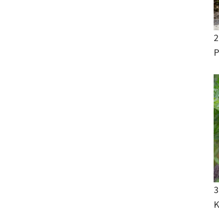
2
P
3
K