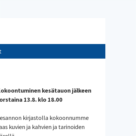
t
SIVUPALKKI
okoontuminen kesätauon jälkeen
orstaina 13.8. klo 18.00
esannon kirjastolla kokoonnumme
aas kuvien ja kahvien ja tarinoiden
ärellä.