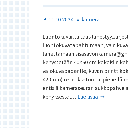
Julkaistu
Kirjoittaja
11.10.2024
kamera
Luontokuvailta taas lähestyy.Järj
luontokuvatapahtumaan, vain kuvat 
lähettämään sisasavonkamera@gmai
kehystetään 40×50 cm kokoisiin kehy
valokuvapaperille, kuvan printtikok
420mm) reunukseton tai pienellä re
entisiä kameraseuran aukkopahveja.
Ohjeita
kehyksessä,…
Lue lisää
luontokuva