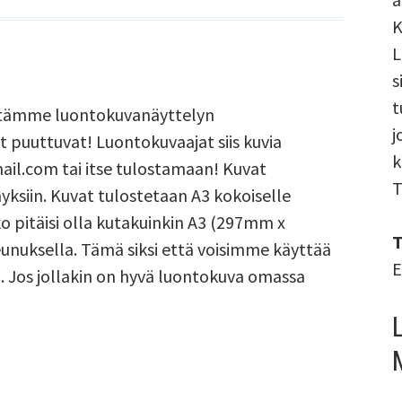
K
L
s
t
estämme luontokuvanäyttelyn
j
puuttuvat! Luontokuvaajat siis kuvia
k
l.com tai itse tulostamaan! Kuvat
T
ksiin. Kuvat tulostetaan A3 kokoiselle
o pitäisi olla kutakuinkin A3 (297mm x
T
unuksella. Tämä siksi että voisimme käyttää
E
 Jos jollakin on hyvä luontokuva omassa
näyttelyyn