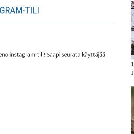
GRAM-TILI
eno instagram-tili! Saapi seurata käyttäjää
1
J