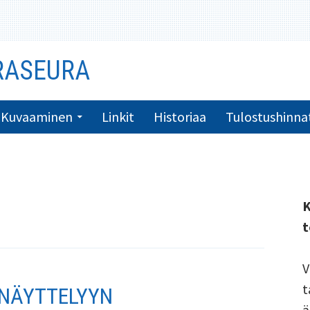
RASEURA
Kuvaaminen
Linkit
Historiaa
Tulostushinna
K
t
V
t
NÄYTTELYYN
ä